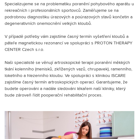
Specializujeme se na problematiku poranění pohybového aparátu u
rekreačních i profesionálních sportovců. Zaměřujeme se na
podrobnou diagnostiku úrazových a poúrazových stavů končetin a
degenerativních onemocnění velkých kloubů.
V případě potřeby vám zajistíme časný termín vyšetření kloubů a
páteře magnetickou rezonancí ve spolupráci s PROTON THERAPY
CENTER Czech s.r.o.
Naši specialisté se věnují artroskopické terapii poranění měkkých
tkání kolenního (menisků, zkřížených vazů, chrupavek), ramenního,
loketního a hlezenního kloubu. Ve spolupráci s klinikou ISCARE
zajistíme časný termín artroskopických operací. Garantujeme, že
budete operováni a nadále sledováni lékařem naší kliniky, který
bude zároveň řídit pooperační rehabilitační proces.