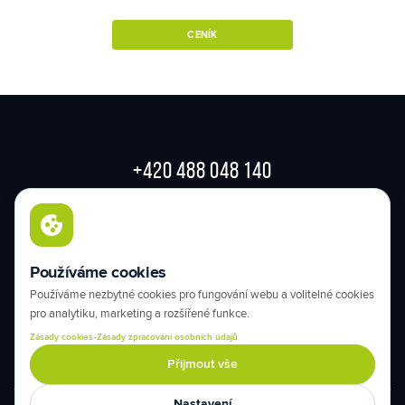
CENÍK
+420 488 048 140
info@sportparkmedical.cz
JERONÝMOVA 570/22
460 07 LIBEREC
Používáme cookies
50.75260139, 15.04965833
Používáme nezbytné cookies pro fungování webu a volitelné cookies
pro analytiku, marketing a rozšířené funkce.
·
Zásady cookies
Zásady zpracování osobních údajů
KONTAKTUJTE NÁS
Přijmout vše
Nastavení